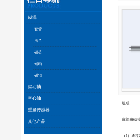
磁辊
套管
法兰
磁芯
端轴
磁辊
驱动轴
空心轴
组成
重量传感器
磁辊由磁芯
其他产品
（1）通过