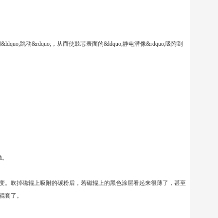
跳动&rdquo;，从而使鼓芯表面的&ldquo;静电潜像&rdquo;吸附到
。
触。
变。吹掉磁辊上吸附的碳粉后，若磁辊上的黑色涂层看起来很薄了，甚至
辊套了。