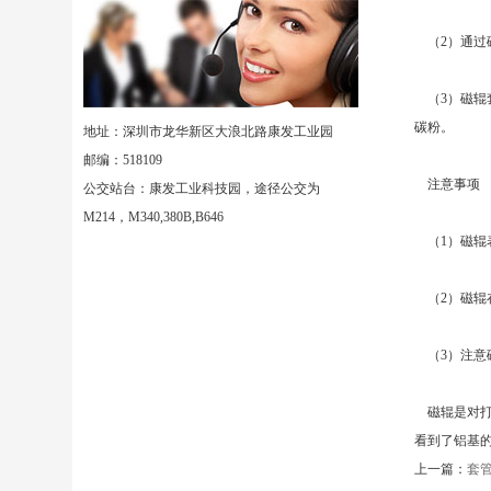
（2）通过
（3）磁辊套通
碳粉。
地址：深圳市龙华新区大浪北路康发工业园
邮编：518109
注意事项
公交站台：康发工业科技园，途径公交为
M214，M340,380B,B646
（1）磁辊
（2）磁辊
（3）注意
磁辊是对打
看到了铝基
上一篇：
套