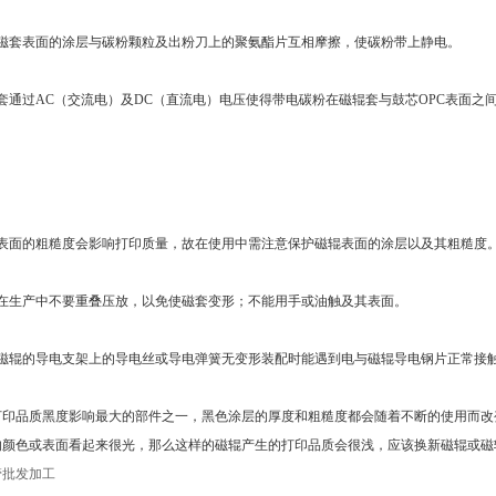
磁套表面的涂层与碳粉颗粒及出粉刀上的聚氨酯片互相摩擦，使碳粉带上静电。
过AC（交流电）及DC（直流电）电压使得带电碳粉在磁辊套与鼓芯OPC表面之间&ldquo;
表面的粗糙度会影响打印质量，故在使用中需注意保护磁辊表面的涂层以及其粗糙度
在生产中不要重叠压放，以免使磁套变形；不能用手或油触及其表面。
磁辊的导电支架上的导电丝或导电弹簧无变形装配时能遇到电与磁辊导电钢片正常接
印品质黑度影响最大的部件之一，黑色涂层的厚度和粗糙度都会随着不断的使用而改
的颜色或表面看起来很光，那么这样的磁辊产生的打印品质会很浅，应该换新磁辊或磁
管批发加工